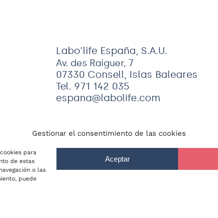
Labo’life España, S.A.U.
Av. des Raiguer, 7
07330 Consell, Islas Baleares
Tel. 971 142 035
espana@labolife.com
Gestionar el consentimiento de las cookies
 cookies para
Aceptar
nto de estas
navegación o las
es de uso
–
Política de cookies
| Labo’life España, S.A.U. 
imiento, puede
ico:
espana@labolife.com
. Inscrita en el Registro Mercan
orizada por el Ministerio de Sanidad, Consumo y Bienesta