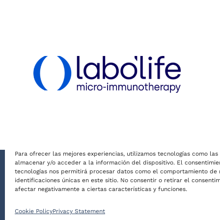
Para ofrecer las mejores experiencias, utilizamos tecnologías como las
almacenar y/o acceder a la información del dispositivo. El consentimie
tecnologías nos permitirá procesar datos como el comportamiento de 
© Conversaciones con Hipócrates 2026 |
Condicion
identificaciones únicas en este sitio. No consentir o retirar el consent
A07324320. Teléfono: 971 142 035. Correo electrón
afectar negativamente a ciertas características y funciones.
PM-8201, 1ª inscripción. Aut
Cookie Policy
Privacy Statement