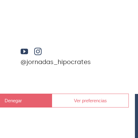
@jornadas_hipocrates
Denegar
Ver preferencias
Av. des Raiguer, 7 (07330) Consell, Islas Baleares. NIF
til de Palma de Mallorca al folio 120, tomo 978, Hoja
r Social con el número 3279H.