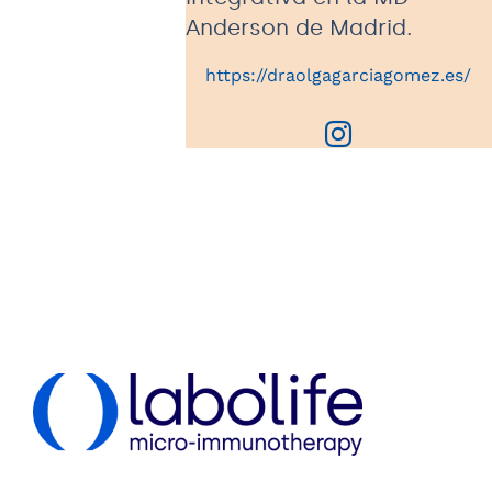
Anderson de Madrid.
https://draolgagarciagomez.es/