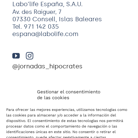
Labo’life España, S.A.U.
Av. des Raiguer, 7
07330 Consell, Islas Baleares
Tel. 971 142 035
espana@labolife.com
@jornadas_hipocrates
Gestionar el consentimiento
de las cookies
Para ofrecer las mejores experiencias, utilizamos tecnologías como
© Conversaciones con Hipócrates 2026 |
las cookies para almacenar y/o acceder a la información del
dispositivo. El consentimiento de estas tecnologías nos permitirá
Condiciones de uso
–
Política de cookies
|
procesar datos como el comportamiento de navegación o las
Labo’life España, S.A.U. Av. des Raiguer, 7 (07330)
identificaciones únicas en este sitio. No consentir o retirar el
consentimiento, puede afectar negativamente a ciertas