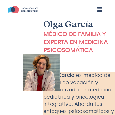
Skip
to
Toggle
content
Naviga
Olga García
CONCLUSIONES
MÉDICO DE FAMILIA Y
EXPERTA EN MEDICINA
EDICIONES ANTERIORES
PSICOSOMÁTICA
PODCAST EN SINTONÍA
Olga García
es médico de
familia de vocación y
BLOG DEL PACIENTE
especializada en medicina
pediátrica y oncológica
integrativa. Aborda los
enfoques psicosomáticos y