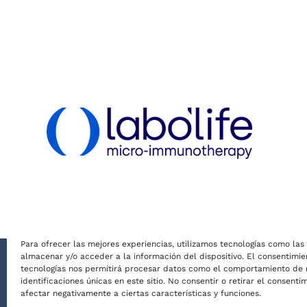
Para ofrecer las mejores experiencias, utilizamos tecnologías como las
almacenar y/o acceder a la información del dispositivo. El consentimie
tecnologías nos permitirá procesar datos como el comportamiento de 
© Conversaciones con Hipócrates 2026 |
Condicion
identificaciones únicas en este sitio. No consentir o retirar el consent
A07324320. Teléfono: 971 142 035. Correo electrón
afectar negativamente a ciertas características y funciones.