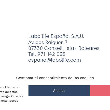
Labo’life España, S.A.U.
Av. des Raiguer, 7
07330 Consell, Islas Baleares
Tel. 971 142 035
espana@labolife.com
Gestionar el consentimiento de las cookies
 cookies para
Aceptar
nto de estas
navegación o las
es de uso
–
Política de cookies
| Labo’life España, S.A.U. 
imiento, puede
ico:
espana@labolife.com
. Inscrita en el Registro Mercan