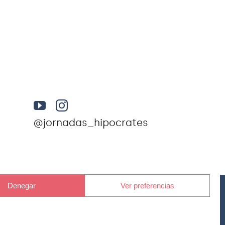
@jornadas_hipocrates
Denegar
Ver preferencias
Av. des Raiguer, 7 (07330) Consell, Islas Baleares. NIF
til de Palma de Mallorca al folio 120, tomo 978, Hoja